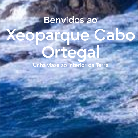
Benvidos ao
Xeoparque Cabo
Ortegal
Unha viaxe ao interior da Terra