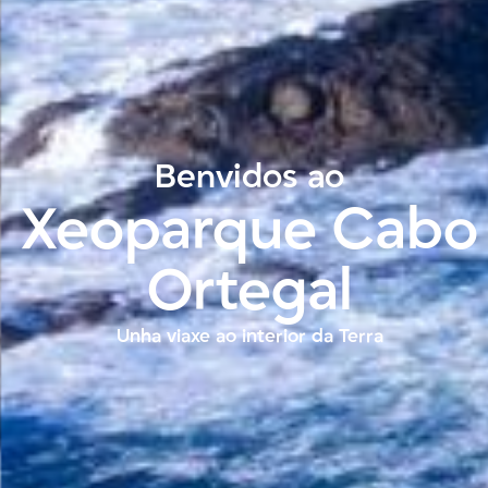
Benvidos ao
Xeoparque Cabo
Ortegal
Unha viaxe ao interior da Terra