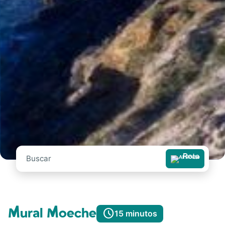
Rota
Mural Moeche
schedule
15 minutos