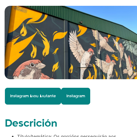
Instagram Mou Mutante
Instagram
Descrición
Título/temática:
Os gorrións perseguirán aos