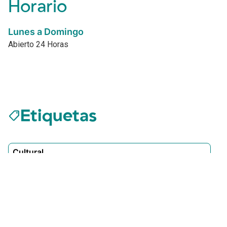
Horario
Lunes a Domingo
Abierto 24 Horas
Etiquetas
sell
Cultural
Sítios recomendados