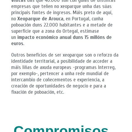
visitas
das que 40.000 son con guías de distintas
empresas que teñen no xeoparque unha das súas
principais fontes de ingresos. Máis preto de aquí,
no
Xeoparque de Arouca
, en Portugal, cunha
poboación duns 22.000 habitantes e a metade de
superficie que a zona do Ortegal, estímase
un
impacto económico anual duns 15 millóns de
euros
.
Outros beneficios de ser xeoparque son o reforzo da
identidade territorial, a posibilidade de acceder a
máis liñas de axuda europeas -programas Interreg,
por exemplo-, pertencer a unha rede mundial de
intercambio de coñecementos e experiencia, a
creación de oportunidades de negocio e para a
fixación de poboación, etc.
Compromisos