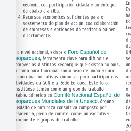
En
xeoloxía, coa participación cidadá e un enfoque
Es
de abaixo a arriba.
ha
Recursos económicos suficientes para o
18
sostemento do plan de acción, coa colaboración
te
de empresas e entidades do territorio ou ben
co
directamente.
di
da
Xa a nivel nacional, existe o
Foro Español de
UN
Geoparques
, ferramenta clave para difundir e
se
promover os distintos xeoparque que existen no país,
un
así como para funcionar como nexo de unión á hora
do
de coordinar iniciativas comúns e para participar nas
má
actividades da GGN e a Rede Europea. Este foro
re
constitúese tamén como un grupo de traballo
o
estable, adherido ao
Comité Nacional Español de
Xe
Geoparques Mundiales de la Unesco
, órgano
de
colexiado de natureza consultiva composto por
Ca
presidencia, pleno de comité, comisión executiva
Or
permanente e grupos de traballo.
en
20