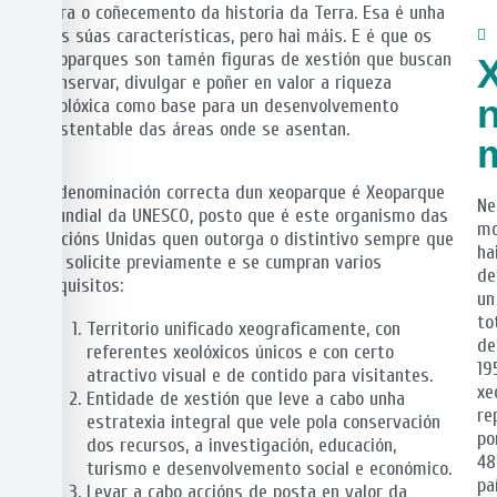
para o coñecemento da historia da Terra. Esa é unha
das súas características, pero hai máis. E é que os
xeoparques son tamén figuras de xestión que buscan
conservar, divulgar e poñer en valor a riqueza
xeolóxica como base para un desenvolvemento
sustentable das áreas onde se asentan.
A denominación correcta dun xeoparque é Xeoparque
Ne
Mundial da UNESCO, posto que é este organismo das
m
Nacións Unidas quen outorga o distintivo sempre que
ha
se solicite previamente e se cumpran varios
de
requisitos:
un
to
Territorio unificado xeograficamente, con
de
referentes xeolóxicos únicos e con certo
19
atractivo visual e de contido para visitantes.
xe
Entidade de xestión que leve a cabo unha
re
estratexia integral que vele pola conservación
po
dos recursos, a investigación, educación,
48
turismo e desenvolvemento social e económico.
pa
Levar a cabo accións de posta en valor da