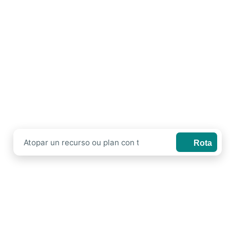
Benvidos ao
Xeoparque
Cabo Ortegal
Unha viaxe ao interior da Terra
Rota