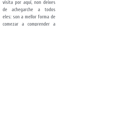
visita por aquí, non deixes
de achegarche a todos
eles: son a mellor forma de
comezar a comprender a
singularidade e a
heteroxeneidade deste
amplo territorio.