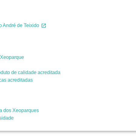
 André de Teixido
e
o Xeoparque
oduto de calidade acreditada
cas acreditadas
a dos Xeoparques
sidade