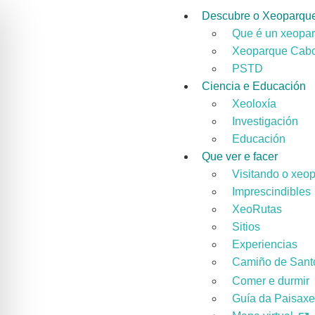
Descubre o Xeoparqu
Que é un xeopa
Xeoparque Cabo
PSTD
Ciencia e Educación
Xeoloxía
Investigación
Educación
Que ver e facer
Visitando o xeo
Imprescindibles
XeoRutas
Sitios
Experiencias
Camiño de Santo
Comer e durmir
Guía da Paisax