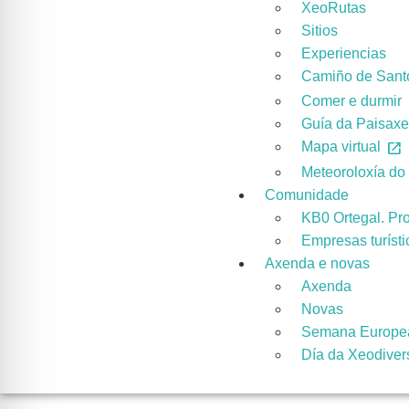
XeoRutas
Sitios
Experiencias
Camiño de Santo
Comer e durmir
Guía da Paisax
Mapa virtual
Meteoroloxía d
Comunidade
KB0 Ortegal. Pr
Empresas turísti
Axenda e novas
Axenda
Novas
Semana Europe
Día da Xeodiver