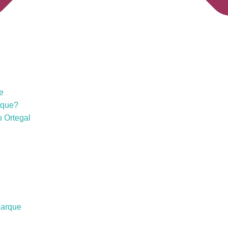
e
rque?
 Ortegal
parque