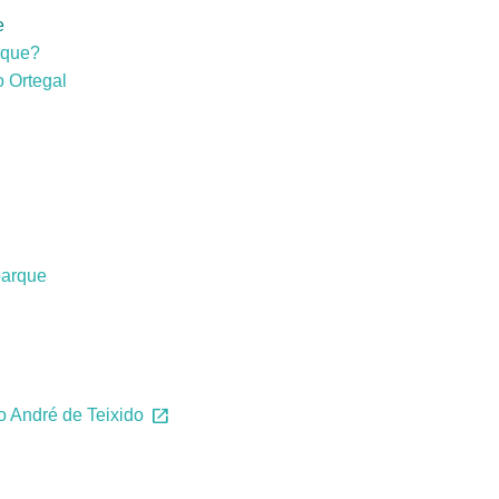
e
rque?
 Ortegal
parque
 André de Teixido
e