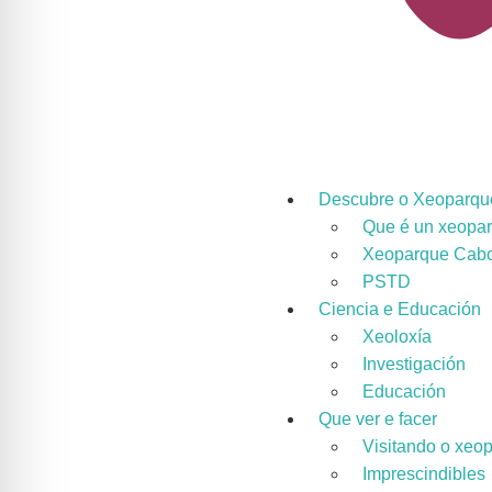
Descubre o Xeoparqu
Que é un xeopa
Xeoparque Cabo
PSTD
Ciencia e Educación
Xeoloxía
Investigación
Educación
Que ver e facer
Visitando o xeo
Imprescindibles