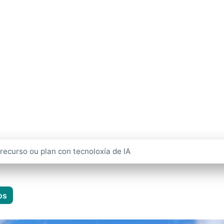
idos ao
oparque
bo Ortegal
e ao interior da Terra
os