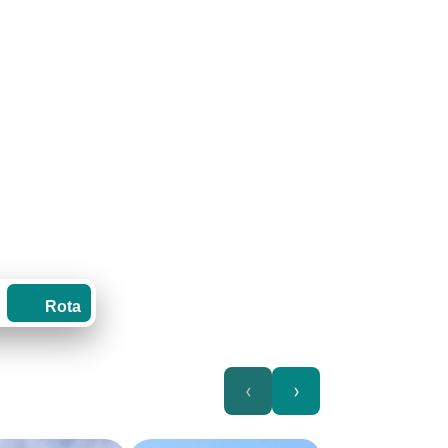
Rota
‹
›