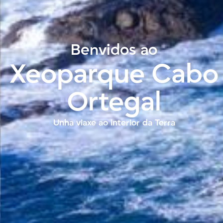
Benvidos ao
Xeoparque Cabo
Ortegal
Unha viaxe ao interior da Terra