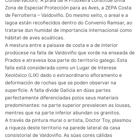
Conservación). A praia de A Frouxeira constitúe unha
Zona de Especial Protección para as Aves, a ZEPA Costa
de Ferrolterra – Valdoviño. Do mesmo xeito, o areal e a
lagoa están recoñecidos dentro do Convenio Ramsar, ao
tratarse dun humidal de importancia internacional como
hábitat de aves acuáticas.
A mestura entre a paisaxe de costa e a de interior
prodúcese na falla de Valdoviño que xorde na enseada de
Prados e atravesa boa parte do territorio galego. Esta
falla está considerada como un Lugar de Interese
Xeolóxico (LIX) dado o extraordinario afloramento e
deformación de rochas que se poden observar na
superficie. A falla divide Galicia en dúas partes
perfectamente diferenciadas polos seus materiais
predominantes: na parte superior prevalecen as lousas,
mentres que na parte inferior abundan os granitos.
A través da pintura mural o artista, Doctor Toy, plasmou
a riqueza deste territorio na parede lateral da casa
consistorial de Valdoviño. As súas cores cálidas