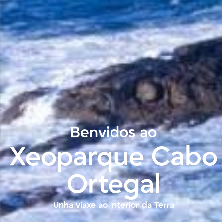
Benvidos ao
Xeoparque Cabo
Ortegal
Unha viaxe ao interior da Terra