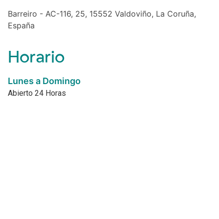
Barreiro - AC-116, 25, 15552 Valdoviño, La Coruña,
España
Horario
Lunes a Domingo
Abierto 24 Horas
Etiquetas
sell
Cultural