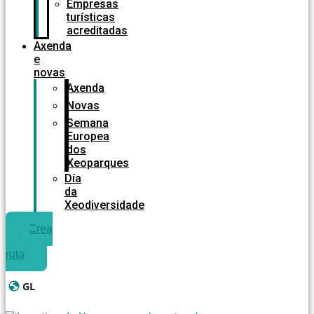
Empresas
turísticas
acreditadas
Axenda
e
novas
Axenda
Novas
Semana
Europea
dos
Xeoparques
Día
da
Xeodiversidade
Crea
a túa
ruta
GL
Cambiar idioma