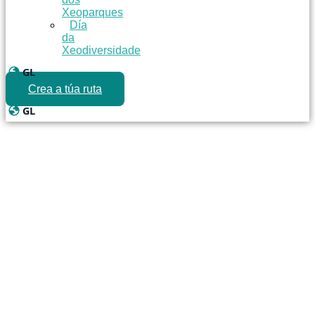
Xeoparques
Día
da
Xeodiversidade
GL
Cambiar idioma
Crea a túa ruta
GL
Cambiar idioma
Xeoparque
Cabo Ortegal:
que ver e