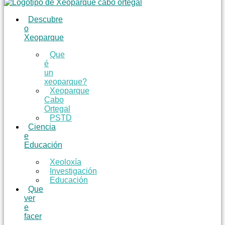
Descubre
o
Xeoparque
Que
é
un
xeoparque?
Xeoparque
Cabo
Ortegal
PSTD
Ciencia
e
Educación
Xeoloxía
Investigación
Educación
Que
ver
e
facer