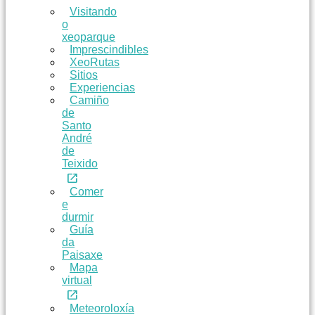
Visitando
o
xeoparque
Imprescindibles
XeoRutas
Sitios
Experiencias
Camiño
de
Santo
André
de
Teixido
Comer
e
durmir
Guía
da
Paisaxe
Mapa
virtual
Meteoroloxía