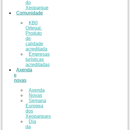
do
Xeoparque
Comunidade
KB0
Ortegal.
Produto
de
calidade
acreditada
Empresas
turísticas
acreditadas
Axenda
e
novas
Axenda
Novas
Semana
Europea
dos
Xeoparques
Día
da