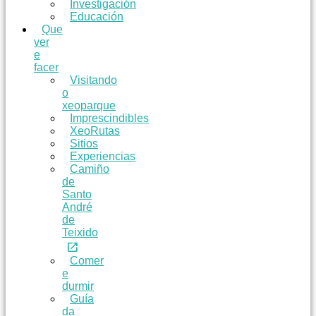
Investigación
Educación
Que
ver
e
facer
Visitando
o
xeoparque
Imprescindibles
XeoRutas
Sitios
Experiencias
Camiño
de
Santo
André
de
Teixido
Comer
e
durmir
Guía
da