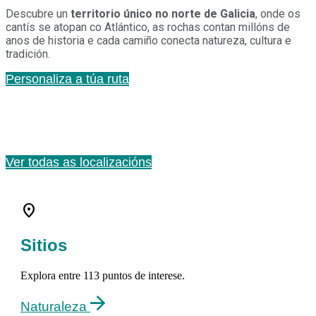
Descubre un
territorio único no norte de Galicia
, onde os
cantís se atopan co Atlántico, as rochas contan millóns de
anos de historia e cada camiño conecta natureza, cultura e
tradición.
Personaliza a túa ruta
Descubre cada lugar
en detalle
Ver todas as localizacións
location_on
Sitios
Explora entre 113 puntos de interese.
Naturaleza