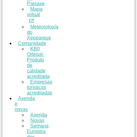
Paisaxe
Mapa
virtual
Meteoroloxía
do
Xeoparque
Comunidade
KB0
Ortegal.
Produto
de
calidade
acreditada
Empresas
turísticas
acreditadas
Axenda
e
novas
Axenda
Novas
Semana
Europea
dos