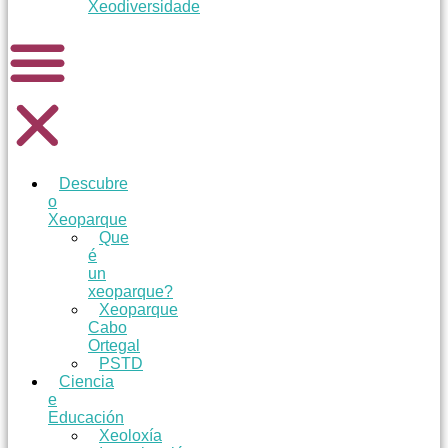
Xeodiversidade
Descubre
o
Xeoparque
Que
é
un
xeoparque?
Xeoparque
Cabo
Ortegal
PSTD
Ciencia
e
Educación
Xeoloxía