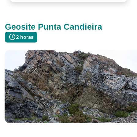
Geosite Punta Candieira
schedule
2 horas