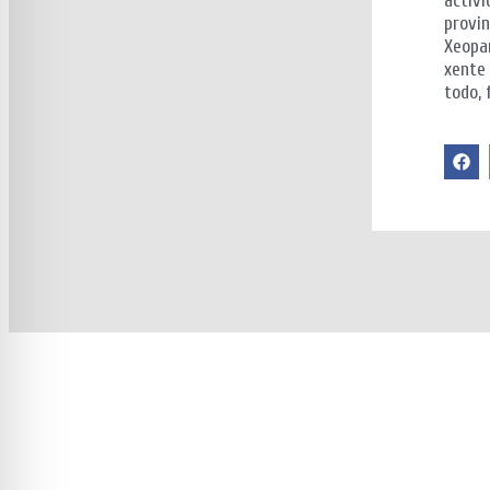
activi
provin
Xeopa
xente 
todo, 