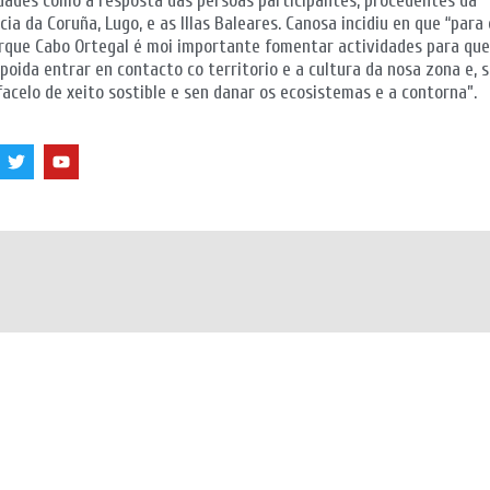
dades como a resposta das persoas participantes, procedentes da
cia da Coruña, Lugo, e as Illas Baleares. Canosa incidiu en que “para 
rque Cabo Ortegal é moi importante fomentar actividades para que
poida entrar en contacto co territorio e a cultura da nosa zona e, 
facelo de xeito sostible e sen danar os ecosistemas e a contorna”.