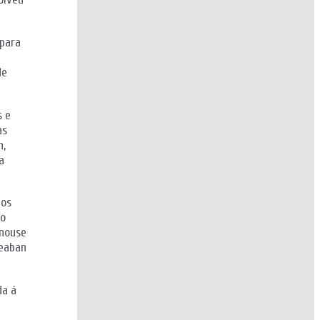
 para
de
s e
as
n,
a
 os
 o
onouse
ueaban
da á