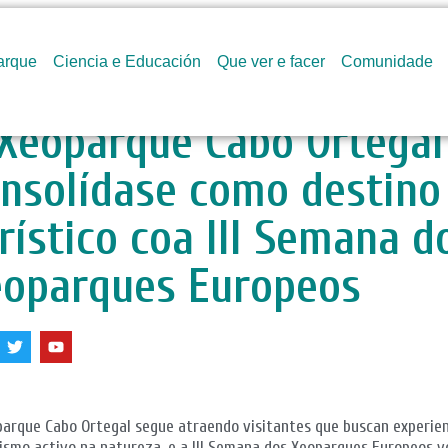
arque
Ciencia e Educación
Que ver e facer
Comunidade
Xeoparque Cabo Ortegal
nsolídase como destino
rístico coa III Semana d
eoparques Europeos
parque Cabo Ortegal segue atraendo visitantes que buscan experie
ismo activo na natureza, e a III Semana dos Xeoparques Europeos v