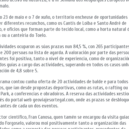
malo.
o 23 de maio e o 7 de xuño, o territorio encheuse de oportunidades
r diferentes recunchos, como os Cantís de Loiba e Santo André de
o, e oficios que forman parte do tecido local, como a horta natural 
ou a canteiría do Toelo.
ividades ocuparon as súas prazas nun 84,5 %, con 265 participante
e 200 persoas na lista de agarda. A valoración por parte das perso
ntes foi positiva, tanto a nivel de experiencia, como de organizació
os guías a cargo das actividades, superando en todos os casos unh
ción de 4,8 sobre 5.
rama contou cunha oferta de 20 actividades de balde e para todos
os, que ían desde propostas deportivas, como as rutas, o rafting ou
Park, a conferencias e obradoiros. A reserva das actividades xesti
és do portal web geoviajesortegal.com, onde as prazas se desbloq
 antes de cada un dos eventos.
ctor científico, Fran Canosa, quen tamén se encargou da visita guia
do Forgoselo, valorou moi positivamente tanto a organización das