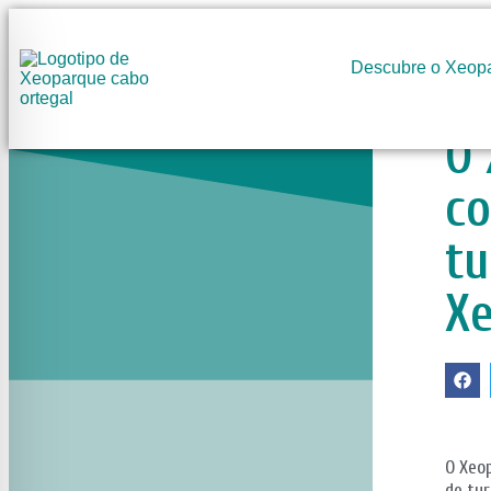
Descubre o Xeop
O 
co
tu
X
O Xeo
de tur