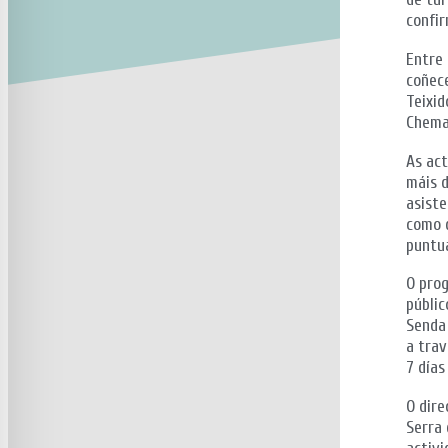
confir
Entre 
coñece
Teixid
Chema 
As act
máis d
asiste
como d
puntua
O prog
públic
Senda 
a trav
7 días
O dire
Serra 