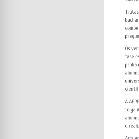
Trátas
bachar
compet
pregun
Os ven
fase e
proba 
alumna
univer
científ
A AEPE
folga 
alumna
e real
Actuac