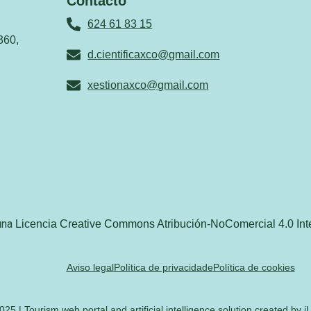
Contacto
624 61 83 15
360,
d.cientificaxco@gmail.com
xestionaxco@gmail.com
 una
Licencia Creative Commons Atribución-NoComercial 4.0 Int
Aviso legal
Política de privacidade
Política de cookies
25 | Tourism web portal and artificial intelligence solution created by iU