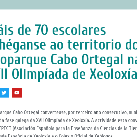
is de 70 escolares
héganse ao territorio d
oparque Cabo Ortegal n
II Olimpíada de Xeoloxí
arque Cabo Ortegal converteuse, por terceiro ano consecutivo, nun
da fase galega da XVII Olimpíada de Xeoloxía. A actividade está co
EPECT (Asociación Española para la Enseñanza da Ciencias de la Tierr
ade Española de Xeoloxía e o Colexio Oficial de Xeólogos.