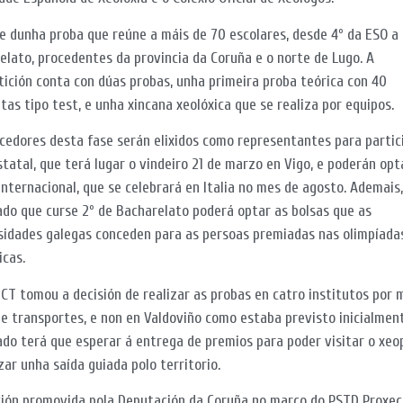
e dunha proba que reúne a máis de 70 escolares, desde 4º da ESO a
elato, procedentes da provincia da Coruña e o norte de Lugo. A
ición conta con dúas probas, unha primeira proba teórica con 40
tas tipo test, e unha xincana xeolóxica que se realiza por equipos.
cedores desta fase serán elixidos como representantes para partic
statal, que terá lugar o vindeiro 21 de marzo en Vigo, e poderán opt
internacional, que se celebrará en Italia no mes de agosto. Ademais,
do que curse 2º de Bacharelato poderá optar as bolsas que as
sidades galegas conceden para as persoas premiadas nas olimpíada
icas.
CT tomou a decisión de realizar as probas en catro institutos por 
de transportes, e non en Valdoviño como estaba previsto inicialmen
do terá que esperar á entrega de premios para poder visitar o xe
izar unha saída guiada polo territorio.
ión promovida pola Deputación da Coruña no marco do PSTD Proxec