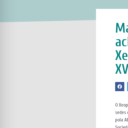
Má
ac
Xe
XV
O Xeop
sedes 
pola A
Socied