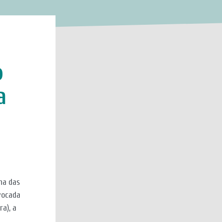
o
a
a
ha das
nvocada
a), a