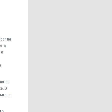
ipar na
ar á
 o
s
mor da
te. O
oparque
to