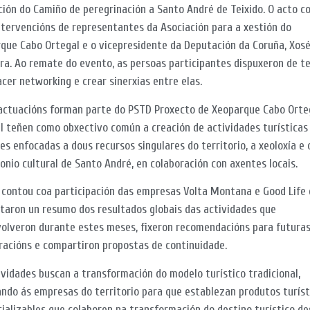
ión do Camiño de peregrinación a Santo André de Teixido. O acto c
ntervencións de representantes da Asociación para a xestión do
que Cabo Ortegal e o vicepresidente da Deputación da Coruña, Xos
ra. Ao remate do evento, as persoas participantes dispuxeron de 
acer networking e crear sinerxias entre elas.
actuacións forman parte do PSTD Proxecto de Xeoparque Cabo Orte
l teñen como obxectivo común a creación de actividades turísticas
les enfocadas a dous recursos singulares do territorio, a xeoloxía e 
onio cultural de Santo André, en colaboración con axentes locais.
 contou coa participación das empresas Volta Montana e Good Life
taron un resumo dos resultados globais das actividades que
olveron durante estes meses, fixeron recomendacións para futura
racións e compartiron propostas de continuidade.
ividades buscan a transformación do modelo turístico tradicional,
ando ás empresas do territorio para que establezan produtos turíst
ializables que colaboren na transformación do destino turístico d