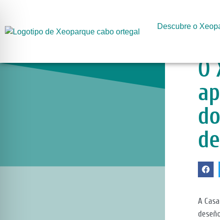
Descubre o Xeop
O 
ap
do
de
A Casa
deseño