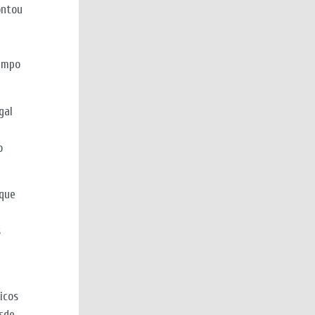
ontou
é
tempo
gal
o
 que
s
icos
esde