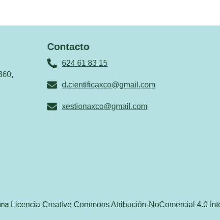
Contacto
624 61 83 15
360,
d.cientificaxco@gmail.com
xestionaxco@gmail.com
 una
Licencia Creative Commons Atribución-NoComercial 4.0 Int