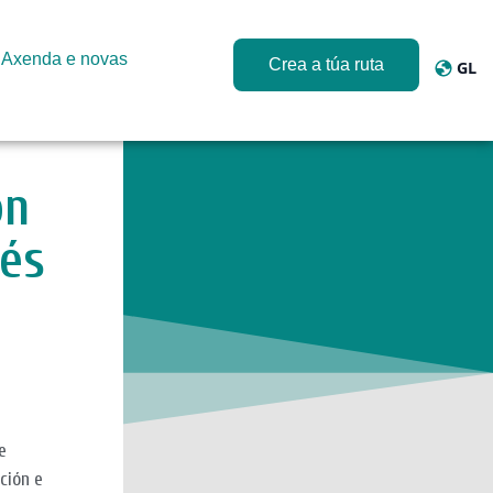
Axenda e novas
Crea a túa ruta
GL
Cambia
ón
vés
e
ción e