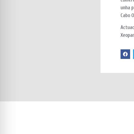
unha p
Cabo O
Actuac
Xeopar