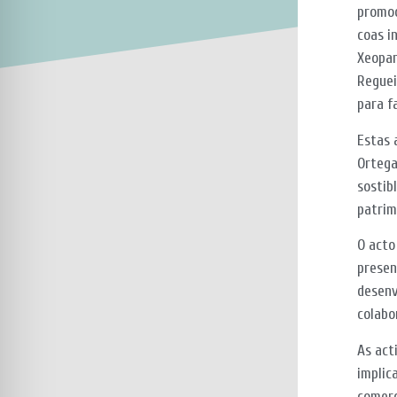
promoc
coas i
Xeopar
Reguei
para f
Estas 
Ortega
sostib
patrim
O acto
presen
desenv
colabo
As act
implic
comerc