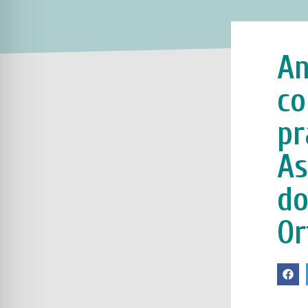
An
co
pr
As
do
Or