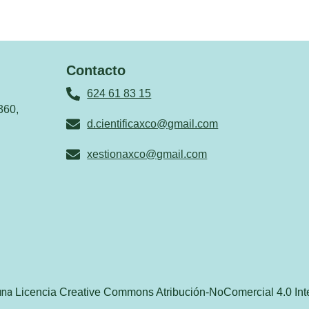
Contacto
624 61 83 15
360,
d.cientificaxco@gmail.com
xestionaxco@gmail.com
 una
Licencia Creative Commons Atribución-NoComercial 4.0 Int