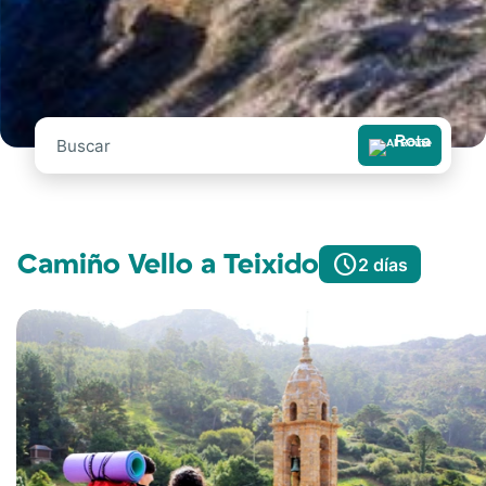
Rota
Camiño Vello a Teixido
schedule
2 días