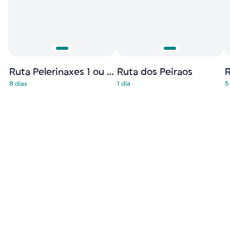
Ruta Pelerinaxes 1 ou dos Galeguistas
Ruta dos Peiraos
8 días
1 día
5