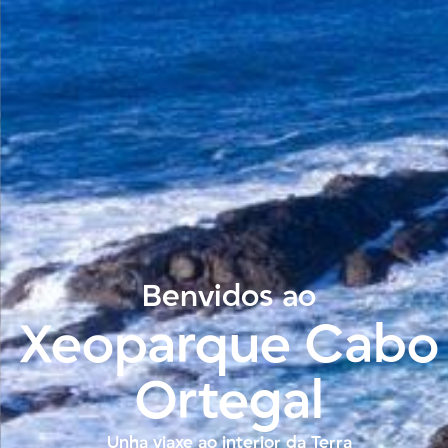
Benvidos ao
Xeoparque Cabo
Ortegal
Unha viaxe ao interior da Terra